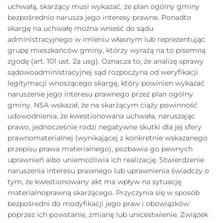
uchwałą, skarżący musi wykazać, że plan ogólny gminy
bezpośrednio narusza jego interesy prawne. Ponadto
skargę na uchwałę można wnieść do sądu
administracyjnego w imieniu własnym lub reprezentując
grupę mieszkańców gminy, którzy wyrażą na to pisemną
zgodę (art. 101 ust. 2a usg). Oznacza to, że analizę sprawy
sądowoadministracyjnej sąd rozpoczyna od weryfikacji
legitymacji wnoszącego skargę, który powinien wykazać
naruszenie jego interesu prawnego przez plan ogólny
gminy. NSA wskazał, że na skarżącym ciąży powinność
udowodnienia, że kwestionowana uchwała, naruszając
prawo, jednocześnie rodzi negatywne skutki dla jej sfery
prawnomaterialnej (wynikającej z konkretnie wskazanego
przepisu prawa materialnego), pozbawia go pewnych
uprawnień albo uniemożliwia ich realizację. Stwierdzenie
naruszenia interesu prawnego lub uprawnienia świadczy o
tym, że kwestionowany akt ma wpływ na sytuację
materialnoprawną skarżącego. Przyczynia się w sposób
bezpośredni do modyfikacji jego praw i obowiązków
poprzez ich powstanie, zmianę lub unicestwienie. Związek