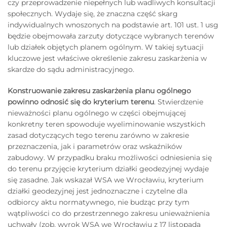
czy przeprowadzenie niepełnych lub wadliwych konsultacji
społecznych. Wydaje się, że znaczna część skarg
indywidualnych wnoszonych na podstawie art. 101 ust. 1 usg
będzie obejmowała zarzuty dotyczące wybranych terenów
lub działek objętych planem ogólnym. W takiej sytuacji
kluczowe jest właściwe określenie zakresu zaskarżenia w
skardze do sądu administracyjnego.
Konstruowanie zakresu zaskarżenia planu ogólnego
powinno odnosić się do kryterium terenu
. Stwierdzenie
nieważności planu ogólnego w części obejmującej
konkretny teren spowoduje wyeliminowanie wszystkich
zasad dotyczących tego terenu zarówno w zakresie
przeznaczenia, jak i parametrów oraz wskaźników
zabudowy. W przypadku braku możliwości odniesienia się
do terenu przyjęcie kryterium działki geodezyjnej wydaje
się zasadne. Jak wskazał WSA we Wrocławiu, kryterium
działki geodezyjnej jest jednoznaczne i czytelne dla
odbiorcy aktu normatywnego, nie budząc przy tym
wątpliwości co do przestrzennego zakresu unieważnienia
uchwały (zob. wyrok WSA we Wrocławiu z 17 listopada