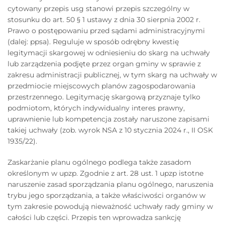
cytowany przepis usg stanowi przepis szczególny w
stosunku do art. 50 § 1 ustawy z dnia 30 sierpnia 2002 r.
Prawo o postępowaniu przed sądami administracyjnymi
(dalej: ppsa). Reguluje w sposób odrębny kwestię
legitymacji skargowej w odniesieniu do skarg na uchwały
lub zarządzenia podjęte przez organ gminy w sprawie z
zakresu administracji publicznej, w tym skarg na uchwały w
przedmiocie miejscowych planów zagospodarowania
przestrzennego. Legitymację skargową przyznaje tylko
podmiotom, których indywidualny interes prawny,
uprawnienie lub kompetencja zostały naruszone zapisami
takiej uchwały (zob. wyrok NSA z 10 stycznia 2024 r., II OSK
1935/22).
Zaskarżanie planu ogólnego podlega także zasadom
określonym w upzp. Zgodnie z art. 28 ust. 1 upzp istotne
naruszenie zasad sporządzania planu ogólnego, naruszenia
trybu jego sporządzania, a także właściwości organów w
tym zakresie powodują nieważność uchwały rady gminy w
całości lub części. Przepis ten wprowadza sankcję