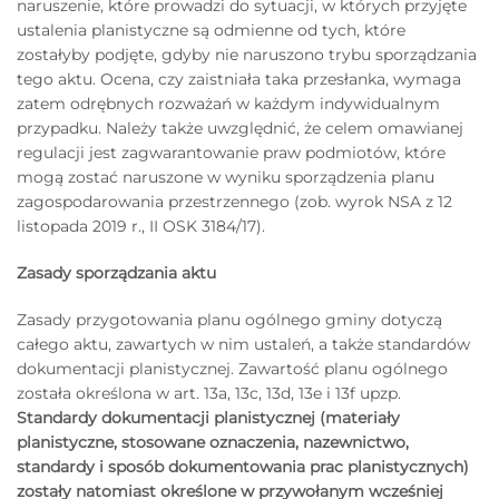
naruszenie, które prowadzi do sytuacji, w których przyjęte
ustalenia planistyczne są odmienne od tych, które
zostałyby podjęte, gdyby nie naruszono trybu sporządzania
tego aktu. Ocena, czy zaistniała taka przesłanka, wymaga
zatem odrębnych rozważań w każdym indywidualnym
przypadku. Należy także uwzględnić, że celem omawianej
regulacji jest zagwarantowanie praw podmiotów, które
mogą zostać naruszone w wyniku sporządzenia planu
zagospodarowania przestrzennego (zob. wyrok NSA z 12
listopada 2019 r., II OSK 3184/17).
Zasady sporządzania aktu
Zasady przygotowania planu ogólnego gminy dotyczą
całego aktu, zawartych w nim ustaleń, a także standardów
dokumentacji planistycznej. Zawartość planu ogólnego
została określona w art. 13a, 13c, 13d, 13e i 13f upzp.
Standardy dokumentacji planistycznej (materiały
planistyczne, stosowane oznaczenia, nazewnictwo,
standardy i sposób dokumentowania prac planistycznych)
zostały natomiast określone w przywołanym wcześniej