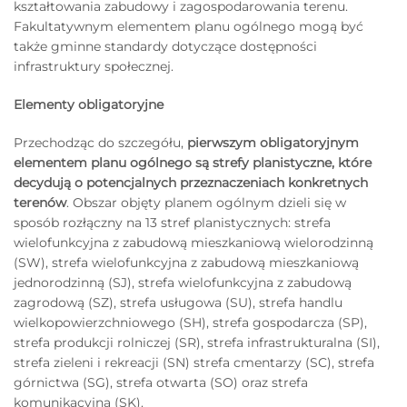
kształtowania zabudowy i zagospodarowania terenu.
Fakultatywnym elementem planu ogólnego mogą być
także gminne standardy dotyczące dostępności
infrastruktury społecznej.
Elementy obligatoryjne
Przechodząc do szczegółu,
pierwszym obligatoryjnym
elementem planu ogólnego są strefy planistyczne, które
decydują o potencjalnych przeznaczeniach konkretnych
terenów
. Obszar objęty planem ogólnym dzieli się w
sposób rozłączny na 13 stref planistycznych: strefa
wielofunkcyjna z zabudową mieszkaniową wielorodzinną
(SW), strefa wielofunkcyjna z zabudową mieszkaniową
jednorodzinną (SJ), strefa wielofunkcyjna z zabudową
zagrodową (SZ), strefa usługowa (SU), strefa handlu
wielkopowierzchniowego (SH), strefa gospodarcza (SP),
strefa produkcji rolniczej (SR), strefa infrastrukturalna (SI),
strefa zieleni i rekreacji (SN) strefa cmentarzy (SC), strefa
górnictwa (SG), strefa otwarta (SO) oraz strefa
komunikacyjna (SK).