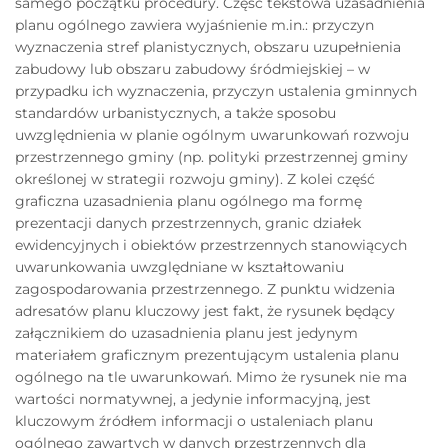
samego początku procedury. Część tekstowa uzasadnienia
planu ogólnego zawiera wyjaśnienie m.in.: przyczyn
wyznaczenia stref planistycznych, obszaru uzupełnienia
zabudowy lub obszaru zabudowy śródmiejskiej – w
przypadku ich wyznaczenia, przyczyn ustalenia gminnych
standardów urbanistycznych, a także sposobu
uwzględnienia w planie ogólnym uwarunkowań rozwoju
przestrzennego gminy (np. polityki przestrzennej gminy
określonej w strategii rozwoju gminy). Z kolei część
graficzna uzasadnienia planu ogólnego ma formę
prezentacji danych przestrzennych, granic działek
ewidencyjnych i obiektów przestrzennych stanowiących
uwarunkowania uwzględniane w kształtowaniu
zagospodarowania przestrzennego. Z punktu widzenia
adresatów planu kluczowy jest fakt, że rysunek będący
załącznikiem do uzasadnienia planu jest jedynym
materiałem graficznym prezentującym ustalenia planu
ogólnego na tle uwarunkowań. Mimo że rysunek nie ma
wartości normatywnej, a jedynie informacyjną, jest
kluczowym źródłem informacji o ustaleniach planu
ogólnego zawartych w danych przestrzennych dla