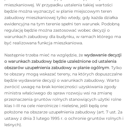
mieszkaniowej. W przypadku ustalenia takiej wartości
będzie można wyznaczyć w planie miejscowym teren
zabudowy mieszkaniowej tylko wtedy, gdy każda działka
ewidencyjna na tym terenie spełni ten warunek. Podobną
regulację będzie można zastosować wobec decyzji o
warunkach zabudowy dla budynku, w ramach którego ma
być realizowana funkcja mieszkaniowa.
Następnie trzeba mieć na względzie, że
wydawanie decyzji
o warunkach zabudowy będzie uzależnione od ustalenia
obszarów uzupełnienia zabudowy w planie ogólnym
. Tylko
te obszary mogą wskazać tereny, na których dopuszczalne
będzie wydawanie decyzji o warunkach zabudowy. Warto
zwrócić uwagę na brak konieczności uzyskiwania zgody
ministra właściwego do spraw rozwoju wsi na zmianę
przeznaczenia gruntów rolnych stanowiących użytki rolne
klas I–III na cele nierolnicze i nieleśne, jeśli będą one
położone na obszarze uzupełnienia zabudowy (art. 7 ust. 2a
ustawy z dnia 3 lutego 1995 r. o ochronie gruntów rolnych i
leśnych).