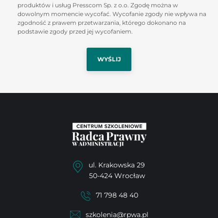
produktów i usług Presscom Sp. z o.o. Zgodę można w
dowolnym momencie wycofać. Wycofanie zgody nie wpływa na
zgodność z prawem przetwarzania, którego dokonano na
podstawie zgody przed jej wycofaniem.
ul. Krakowska 29
50-424 Wrocław
71 798 48 40
szkolenia@rpwa.pl