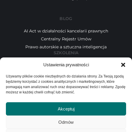
BLOG
AI Act w działalności kancelarii prawnych
Centralny Rejestr Umów
Prawo autorskie a sztuczna inteligencja
SZKOLENIA
Ustawienia prywatności
Kalendarz
Tematy
Używamy plików cookie niezbędnych do działania strony. Za Twoją zgodą
Wykładowcy
będziemy korzystać z cookies analitycznych i marketingowych, które
INFORMACJE
pomagają nam analizować ruch oraz dopasowywać treści i reklamy. Zgodę
możesz w każdej chwili cofnąć lub zmienić.
Blog
O nas
Akceptuj
Kontakt
Odmów