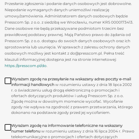
Przesłanie zgłoszenia i podanie danych osobowych jest dobrowolne.
Niepodanie wymaganych danych uniemożliwi realizację
umowy/zamówienia. Administratorem danych osobowych będzie
Presscom Sp. z o.o. z siedzibą we Wrocławiu, numer KRS 0000173413.
Dane osobowe nie będą przekazywane podmiotom trzecim bez
prawidłowej podstawy prawnej. Mają Państwo prawo do żądania od
Presscom Sp. z o.o. dostępu do swoich danych osobowych oraz ich
sprostowania lub usunięcia. W sprawach z zakresu ochrony danych
osobowych możliwy jest kontakt z do@presscom.pl. Pełna treść
klauzuli informacyjnej dostępna jest na stronie internetowej:
https://presscom.pl/do
.
Wyrażam zgodę na przesyłanie na wskazany adres poczty e-mail
informacji handlowych
w rozumieniu ustawy z dnia 18 lipca 2002
r. o świadczeniu usług drogą elektroniczną o promocjach i
ofertach dotyczących produktów i usług Presscom Sp. z o.o.
Zgodę można w dowolnym momencie wycofać. Wycofanie
zgody nie wpływa na zgodność z prawem przetwarzania, którego
dokonano na podstawie zgody przed jej wycofaniem.
Wyrażam zgodę na informowanie telefoniczne na wskazany
numer telefonu
w rozumieniu ustawy z dnia 16 lipca 2004 r. Prawo
telekomunikacyjne o promocjach i ofertach dotyczących