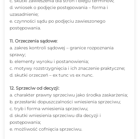
c. skutki zawieszenia dla stron i biegu terminów;
d. wniosek o podjęcie postępowania – forma i
uzasadnienie;
e. czynności sądu po podjęciu zawieszonego
postępowania.
11. Orzeczenia sądowe:
a. zakres kontroli sądowej – granice rozpoznania
sprawy;
b. elementy wyroku i postanowienia;
c. motywy rozstrzygnięcia i ich znaczenie praktyczne;
d. skutki orzeczeń – ex tunc vs ex nunc.
12. Sprzeciw od decyzji:
a. charakter prawny sprzeciwu jako środka zaskarżenia;
b. przesłanki dopuszczalności wniesienia sprzeciwu;
c. tryb i forma wniesienia sprzeciwu;
d. skutki wniesienia sprzeciwu dla decyzji i
postępowania;
e. możliwość cofnięcia sprzeciwu.