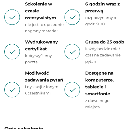
Szkolenie w
6 godzin wraz z
czasie
przerwą
rzeczywistym
rozpoczynamy o
godz. 9.00
nie jest to uprzednio
nagrany materiał
Wydrukowany
Grupa do 25 osób
certyfikat
każdy będzie miał
czas na zadawanie
który wyślemy
pytań
pocztą
Możliwość
Dostępne na
zadawania pytań
komputerze,
tablecie i
i dyskusji z innymi
uczestnikami
smartfonie
z dowolnego
miejsca