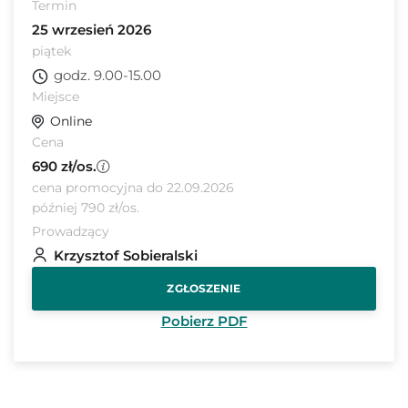
Termin
25 wrzesień 2026
piątek
godz. 9.00-15.00
Miejsce
Online
Cena
690 zł/os.
cena promocyjna do 22.09.2026
później 790 zł/os.
Prowadzący
Krzysztof Sobieralski
ZGŁOSZENIE
Pobierz PDF